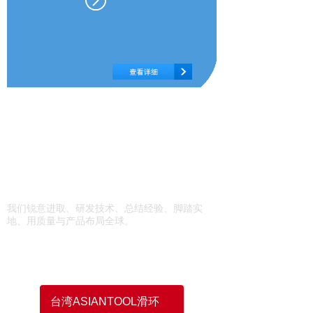
质量
我们以迈向国际为目
标
我们锐意进取、研发技术、总结经验、脚踏实
地、用质量与产品布局全球。
产 品
分 类
台湾ASIANTOOL滑环