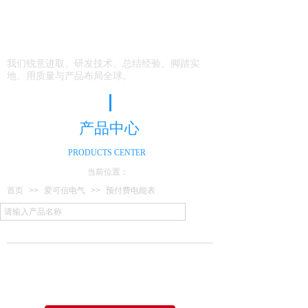
我们以迈向国际为目
标
我们锐意进取、研发技术、总结经验、脚踏实
地、用质量与产品布局全球。
产品中心
PRODUCTS CENTER
当前位置：
首页
>>
爱可信电气
>>
预付费电能表
产 品
分 类