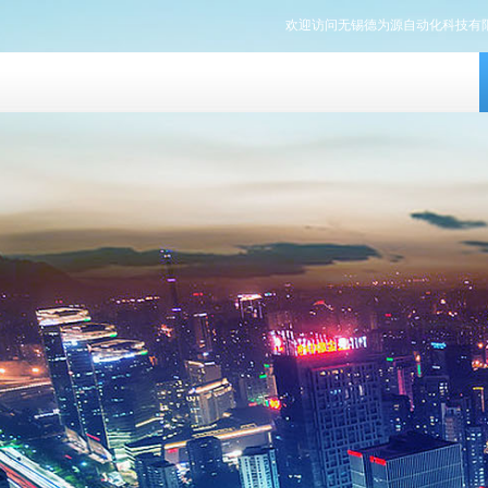
欢迎访问无锡德为源自动化科技有