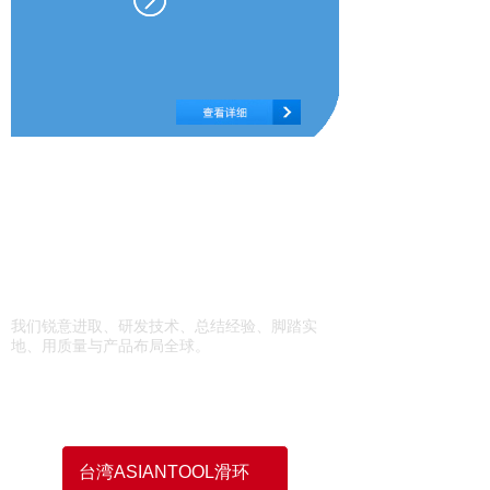
质量
我们以迈向国际为目
标
我们锐意进取、研发技术、总结经验、脚踏实
地、用质量与产品布局全球。
产 品
分 类
台湾ASIANTOOL滑环