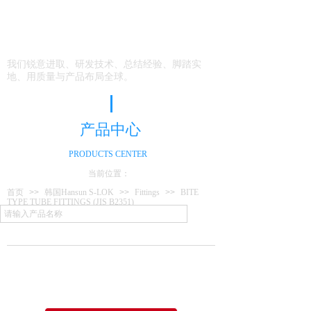
我们以迈向国际为目
标
我们锐意进取、研发技术、总结经验、脚踏实
地、用质量与产品布局全球。
产品中心
PRODUCTS CENTER
当前位置：
首页
>>
韩国Hansun S-LOK
>>
Fittings
>>
BITE
TYPE TUBE FITTINGS (JIS B2351)
产 品
分 类